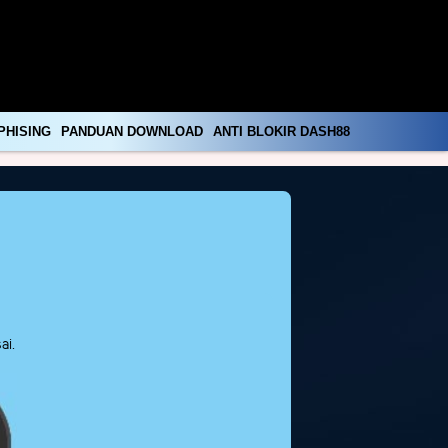
PHISING
PANDUAN DOWNLOAD
ANTI BLOKIR DASH88
ai.