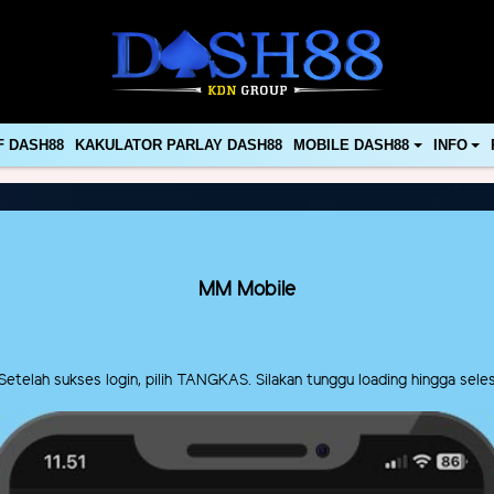
F DASH88
KAKULATOR PARLAY DASH88
MOBILE DASH88
INFO
MM Mobile
 Setelah sukses login, pilih TANGKAS. Silakan tunggu loading hingga seles