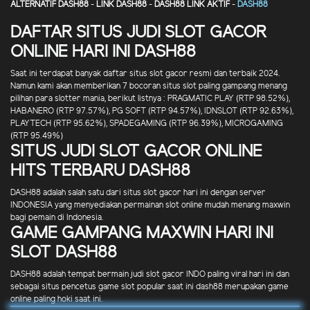
ALTERNATIF DASH88
-
LINK DASH88
-
DASH88 LINK AKTIF
-
DASH88
DAFTAR SITUS JUDI SLOT GACOR
ONLINE HARI INI DASH88
Saat ini terdapat banyak daftar situs slot gacor resmi dan terbaik 2024.
Namun kami akan memberikan 7 bocoran situs slot paling gampang menang
pilihan para slotter mania, berikut listnya : PRAGMATIC PLAY (RTP 98.52%),
HABANERO (RTP 97.57%), PG SOFT (RTP 94.57%), IDNSLOT (RTP 92.63%),
PLAYTECH (RTP 95.62%), SPADEGAMING (RTP 96.39%), MICROGAMING
(RTP 95.49%)
SITUS JUDI SLOT GACOR ONLINE
HITS TERBARU DASH88
DASH88 adalah salah satu dari situs slot gacor hari ini dengan server
INDONESIA yang menyediakan permainan slot online mudah menang maxwin
bagi pemain di Indonesia.
GAME GAMPANG MAXWIN HARI INI
SLOT DASH88
DASH88 adalah tempat bermain judi slot gacor INDO paling viral hari ini dan
sebagai situs pencetus game slot popular saat ini dash88 merupakan game
online paling hoki saat ini.