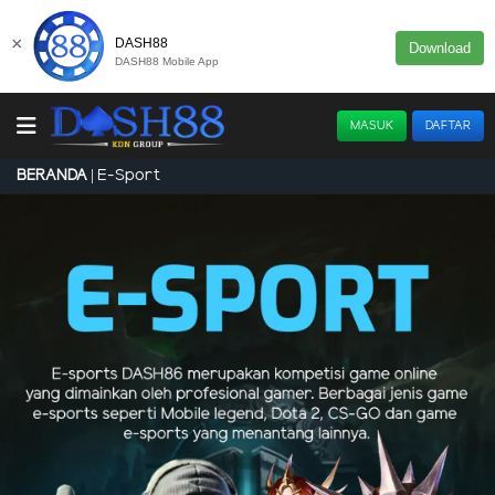
×
DASH88
Download
DASH88 Mobile App
MASUK
DAFTAR
E-Sport
BERANDA