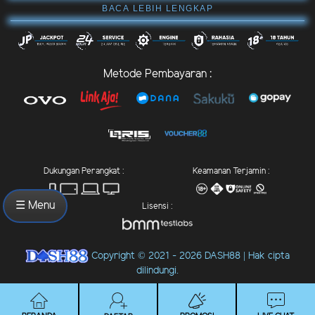
BACA LEBIH LENGKAP
Metode Pembayaran :
Dukungan Perangkat :
Keamanan Terjamin :
☰ Menu
Lisensi :
Copyright © 2021 - 2026 DASH88 | Hak cipta
dilindungi.