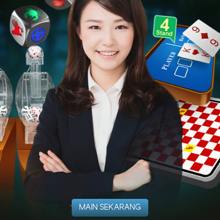
MAIN SEKARANG