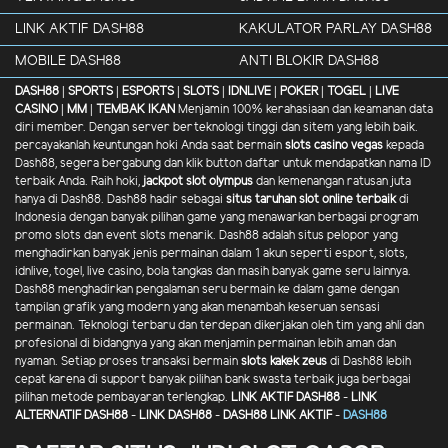
LINK AKTIF DASH88
KAKULATOR PARLAY DASH88
MOBILE DASH88
ANTI BLOKIR DASH88
DASH88 |
SPORTS |
ESPORTS |
SLOTS |
IDNLIVE |
POKER |
TOGEL |
LIVE
CASINO |
MM |
TEMBAK IKAN
Menjamin 100% kerahasiaan dan keamanan data
diri member. Dengan server berteknologi tinggi dan sitem yang lebih baik.
percayakanlah keuntungan hoki Anda saat bermain
slots casino vegas
kepada
Dash88, segera bergabung dan klik button daftar untuk mendapatkan nama ID
terbaik Anda. Raih hoki,
jackpot slot olympus
dan kemenangan ratusan juta
hanya di Dash88. Dash88 hadir sebagai
situs taruhan slot online terbaik
di
Indonesia dengan banyak pilihan game yang menawarkan berbagai program
promo slots dan event slots menarik. Dash88 adalah situs pelopor yang
menghadirkan banyak jenis permainan dalam 1 akun seperti esport, slots,
idnlive, togel, live casino, bola tangkas dan masih banyak game seru lainnya.
Dash88 menghadirkan pengalaman seru bermain ke dalam game dengan
tampilan grafik yang modern yang akan menambah keseruan sensasi
permainan. Teknologi terbaru dan terdepan dikerjakan oleh tim yang ahli dan
profesional di bidangnya yang akan menjamin permainan lebih aman dan
nyaman. Setiap proses transaksi bermain
slots kakek zeus
di Dash88 lebih
cepat karena di support banyak pilihan bank swasta terbaik juga berbagai
pilihan metode pembayaran terlengkap.
LINK AKTIF DASH88
-
LINK
ALTERNATIF DASH88
-
LINK DASH88
-
DASH88 LINK AKTIF
-
DASH88